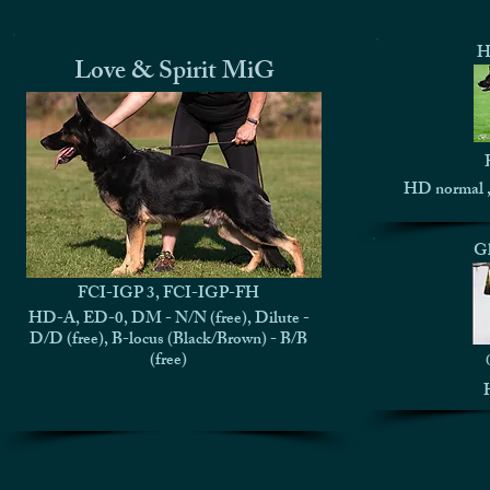
H
Love & Spirit MiG
HD normal ,
Gl
FCI-IGP 3, FCI-IGP-FH
HD-A, ED-0, DM - N/N (free), Dilute -
D/D (free), B-locus (Black/Brown) - B/B
(free)