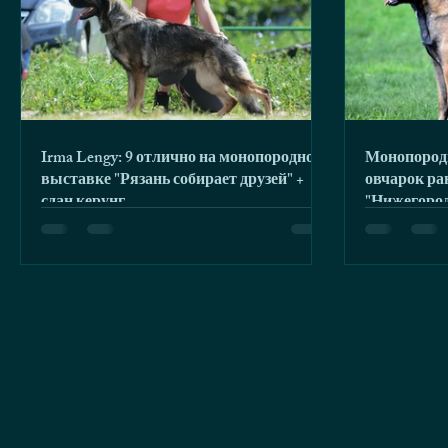
Irma Lengy: 9 отлично на монопородной
Монопород
выставке "Рязань собирает друзей" +
овчарок р
сдан керунг.
"Нижегородс