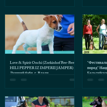
Love & Spirit Onchi (Zorkinhof Bee-Bee x
"Фестивал
HILI PEPPER IZ IMPERII JAMPER) 2x
пород" Нац
Лучший бэби. г. Влади
Бельгийски