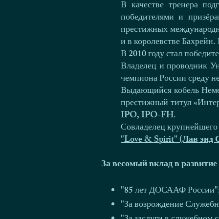
В качестве тренера под
победителями и призёра
престижных международны
и в королевстве Бахрейн
В 2010 году стал победи
Владелец и проводник Ун
чемпиона России среду н
Выдающийся кобель Нем
престижный титул «Интер
IPO, IPO-FH.
Совладелец крупнейшего 
"Love & Spirit" (Лав энд
За весомый вклад в развитие
"85 лет ДОСААФ России"
"За возрождение Служебно