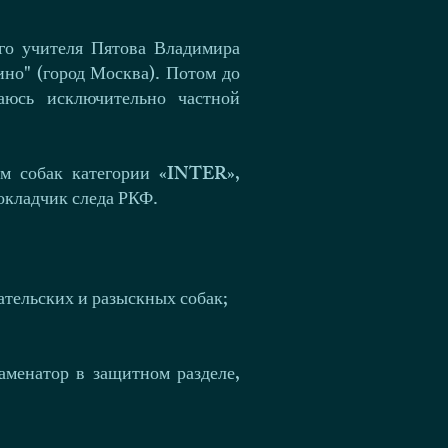
ого учителя Пятова Владимира
ино" (город Москва). Потом до
аюсь исключительно частной
ам собак категории «INTER»,
окладчик следа РКФ.
ательских и разыскных собак;
аменатор в защитном разделе,