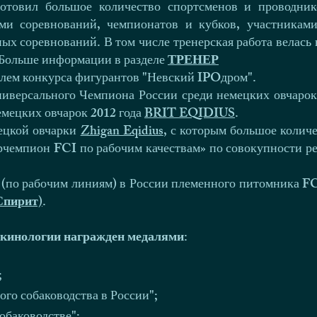
готовил большое количество спортсменов и проводник
ми соревнований, чемпионатов и кубков, участникам
х соревнований. В том числе тренерская работа велась 
. Больше информации в разделе
ТРЕНЕР
телем конкурса фигурантов "Невский IPOдром".
иверсального Чемпиона России среди немецких овчарок
емецких овчарок 2012 года
BRIT EQIDIUS
.
ецкой овчарки
Zhigan Eqidius
, с которым большое количе
чемпион FCI по рабочим качествам» по совокупности ре
(по рабочим линиям) в России племенного питомника FC
 Спирит)
.
 кинологии награжден медалями:
;
го собаководства в России";