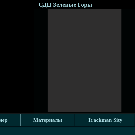
СДЦ Зеленые Горы
нер
Материалы
Trackman Sity