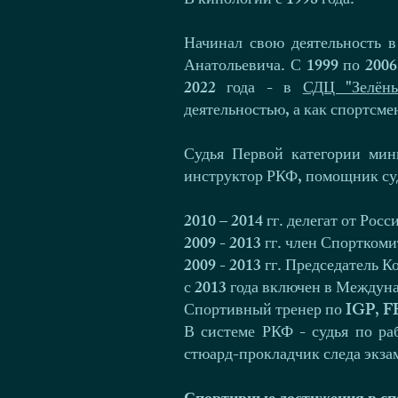
В кинологии с 1998 года.
Начинал свою деятельность в
Анатольевича. С 1999 по 2006
2022 года - в
СДЦ "Зелён
деятельностью, а как спортсме
Судья Первой категории мин
инструктор РКФ, помощник суд
2010 – 2014 гг. делегат от Ро
2009 - 2013 гг. член Спортком
2009 - 2013 гг. Председатель
с 2013 года включен в Междун
Спортивный тренер по IGP, F
В системе РКФ - судья по ра
стюард-прокладчик следа экза