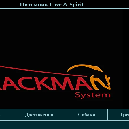
Питомник Love & Spirit
ь
Достижения
Собаки
Тре