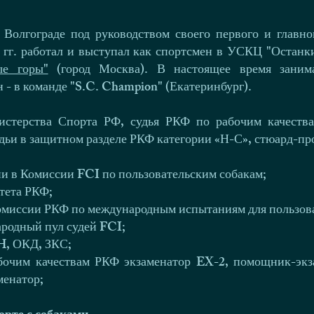
 Волгограде под руководством своего первого и главн
 гг. работал и выступал как спортсмен в УСКЦ "Останк
ые горы"
(город Москва). В настоящее время заним
н - в команде "S.C. Champion" (Екатеринбург).
истерства Спорта РФ, судья РКФ по рабочим качеств
ьи в защитном разделе РКФ категории «Н-С», стюард-пр
ссии в Комиссии FCI по пользовательским собакам;
итета РКФ;
 Комиссии РКФ по международным испытаниям для пользов
ародный пул судей FCI;
H, ОКД, ЗКС;
бочим качествам РКФ экзаменатор EX-2, помощник-экз
менатор;