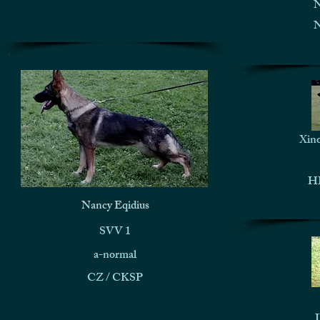
N
N
Xino
HD
Nancy Eqidius
SVV 1
a-normal
CZ / CKSP