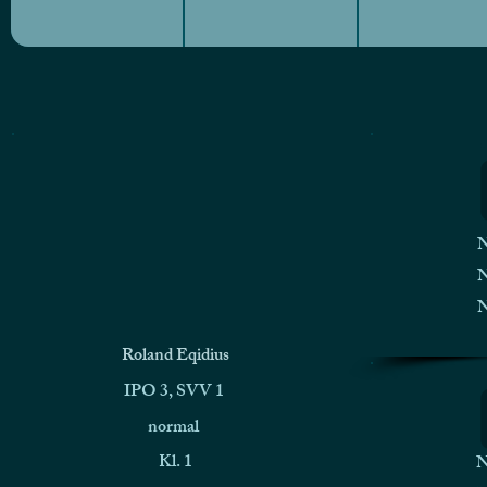
N
N
N
Roland Eqidius
IPO 3, SVV 1
normal
Kl. 1
N