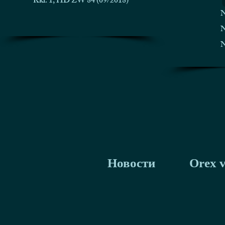
Kkl. 1, HD ZW 84 (09/2018)
N
N
N
Новости
Orex 