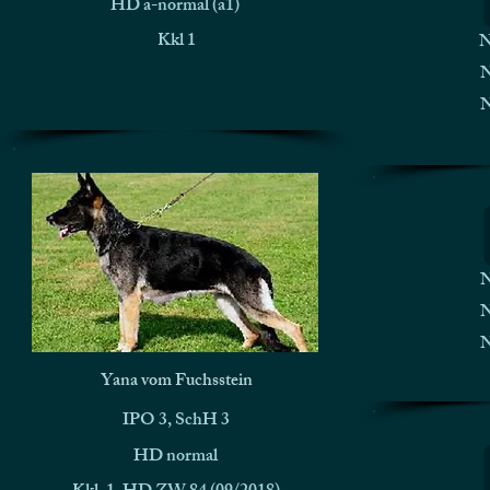
HD a-normal (a1)
Kkl 1
N
N
N
N
N
N
Yana vom Fuchsstein
IPO 3, SchH 3
HD normal