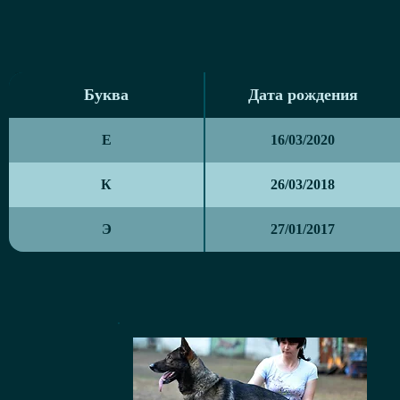
Буква
Дата рождения
Буква
Дата рождения
Е
16/03/2020
К
26/03/2018
Э
27/01/2017