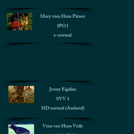
Mary vom Haus Pixner
IPO1
a-normal
Jenny Eqidius
SVV 1
HD normal (Ausland)
Veus von Haus Veile