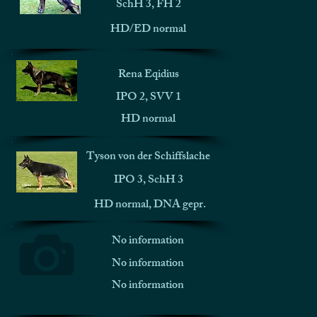
SchH 3, FH 2
HD/ED normal
Rena Eqidius
IPO 2, SVV 1
HD normal
Tyson von der Schiffslache
IPO 3, SchH 3
HD normal, DNA gepr.
No information
No information
No information