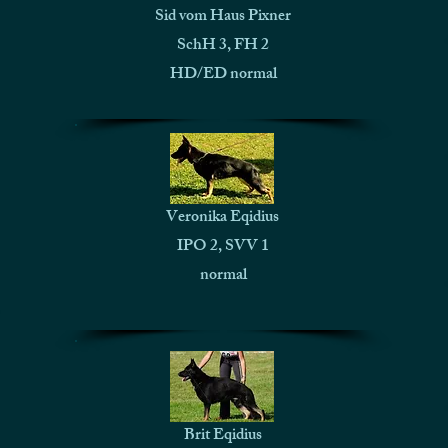
Sid vom Haus Pixner
SchH 3, FH 2
HD/ED normal
Veronika Eqidius
IPO 2, SVV 1
normal
Brit Eqidius