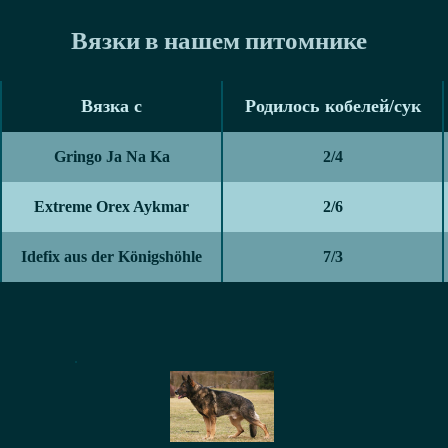
Вязки в нашем питомнике
Вязка с
Родилось кобелей/сук
Вязка с
Родилось кобелей/сук
Gringo Ja Na Ka
2/4
Extreme Orex Aykmar
2/6
Idefix aus der Königshöhle
7/3