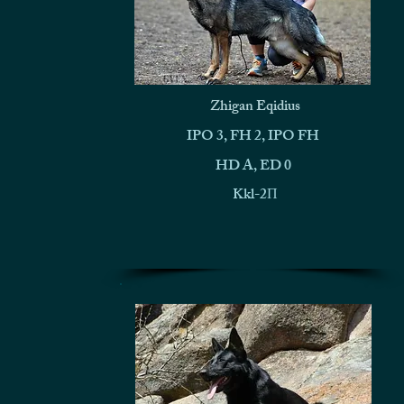
Zhigan Eqidius
IPO 3, FH 2, IPO FH
HD A, ED 0
Kkl-2П