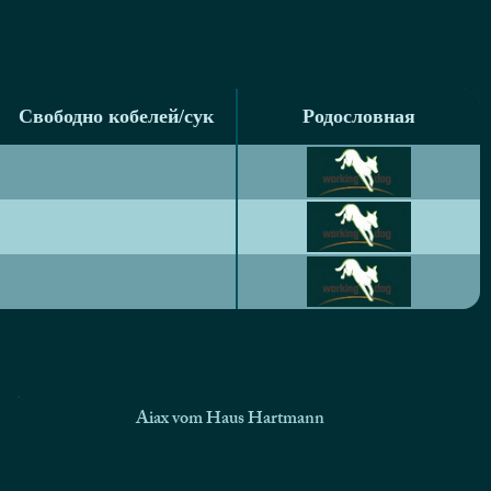
Свободно кобелей/сук
Родословная
Свободно кобелей/сук
Родословная
Aiax vom Haus Hartmann