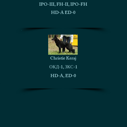
IPO-III, FH-II, IPO-FH
HD-A ED-0
Christie Keraj
ОКД-1, ЗКС-1
HD-A, ED-0