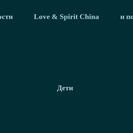
ости
Love & Spirit China
и п
Дети