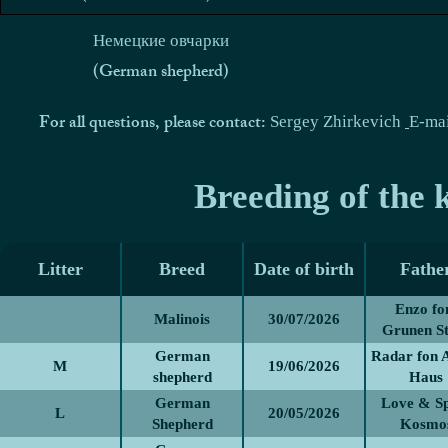
Немецкие овчарки
(German shepherd)
For all questions, please contact:
Sergey Zhirkevich
E-ma
Breeding of the 
Litter
Breed
Date of birth
Fathe
Enzo f
Malinois
30/07/2026
Grunen St
German
Radar fon 
M
19/06/2026
shepherd
Haus
German
Love & Sp
L
20/05/2026
Shepherd
Kosmo