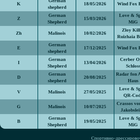
German
K
18/05/2026
Wind Fox 
shepherd
German
Love & Sp
Z
15/03/2026
Shepherd
MiG
Zloy Kil
Zh
Malinois
10/02/2026
Ruizhaia B
German
E
17/12/2025
Wind Fox 
shepherd
German
Cerber O
I
13/04/2026
Shepherd
Schlos
German
Radar fon 
D
20/08/2025
shepherd
Haus
Love & Sp
V
Malinois
27/05/2025
QR-Co
Crassos vo
G
Malinois
10/07/2025
Jakobslei
German
Love & Sp
B
19/05/2025
Shepherd
MiG
Спортивно-дрессировоч