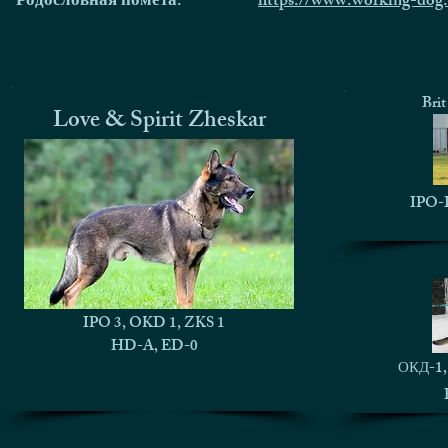
Родословная помета:
https://www.working-dog
Bri
Love & Spirit Zheskar
IPO-I
IPO 3, OKD 1, ZKS 1
HD-A, ED-0
ОКД-1, 