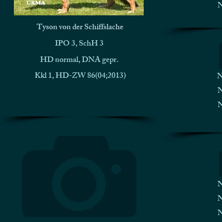
N
Tyson von der Schiffslache
IPO 3, SchH 3
HD normal, DNA gepr.
Kkl 1, HD-ZW 86(04;2013)
N
N
N
N
N
N