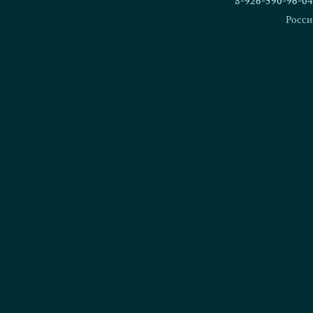
8-926-590-96-04
Росси