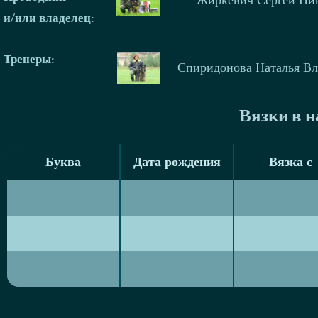
и/или владелец:
Тренеры
:
Спиридонова Наталья В
Вязки в 
Буква
Дата рождения
Вязка с
Буква
Дата рождения
Вязка с
Ж
05/07/2011
Sarka Eqidi