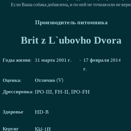
Если Ваша собака добавлена, и по ней не точная или не ве
Производитель питомника
Brit z L`ubovho Dvora
Годы жизни:
31 марта 2001 г.
-
17 февраля 2014
г.
Оценка:
Отлично (V)
Дрессировка:
IPO-III, FH-II, IPO-FH
Здоровье
HD-B
Керунг
Kkl-1П