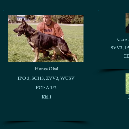
Car z 
SVV3, IP
HD
Honza Okal
IPO 3, SCH3, ZVV2, WUSV
FCI: A 1/2
Kkl 1