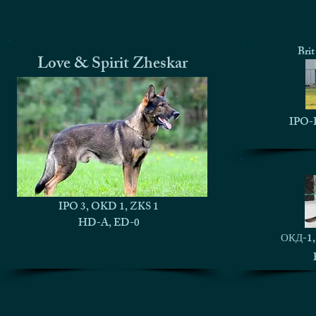
Bri
Love & Spirit Zheskar
IPO-I
IPO 3, OKD 1, ZKS 1
HD-A, ED-0
ОКД-1, 