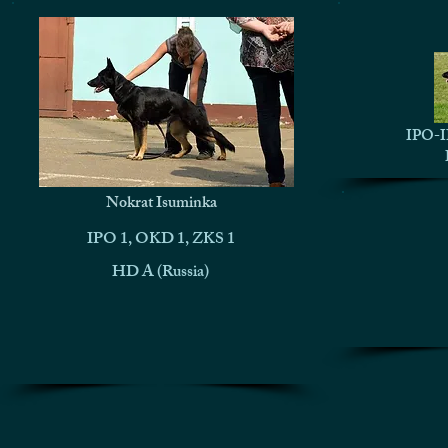
IPO-I
Nokrat Isuminka
IPO 1, OKD 1, ZKS 1
HD A (Russia)