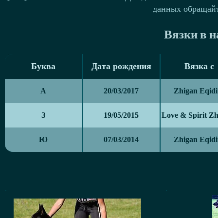
данных обращай
Вязки в 
Буква
Дата рождения
Вязка с
Буква
Дата рождения
Вязка с
А
20/03/2017
Zhigan Eqidi
З
19/05/2015
Love & Spirit Z
Ю
07/03/2014
Zhigan Eqidi