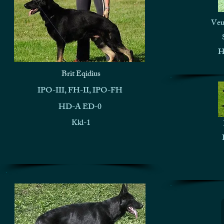
Veu
H
Brit Eqidius
IPO-III, FH-II, IPO-FH
HD-A ED-0
Kkl-1