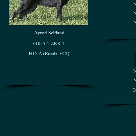
N
N
N
Ayvori Scifland
OKD-1,ZKS-1
HD-A (Russia-FCI)
N
N
N