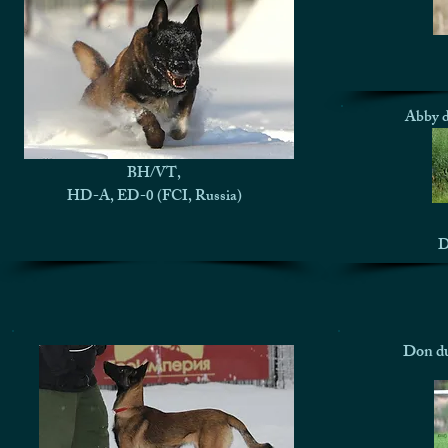
Abby d
BH/VT,
HD-A, ED-0 (FCI, Russia)
D
Don du