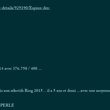
-details/929190/Espion-des-
ec 376.750 / 400 ...
6
 aux sélectifs Ring 2015 .. il a 5 ans et demi ...avec une moyen
MPERLE