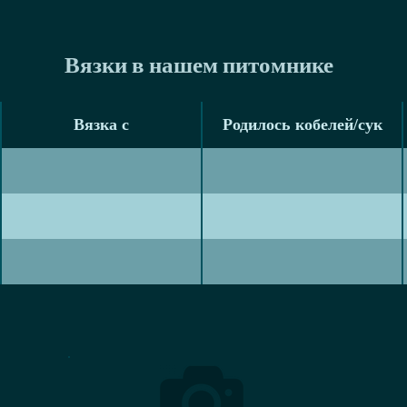
Вязки в нашем питомнике
Вязка с
Родилось кобелей/сук
Вязка с
Родилось кобелей/сук