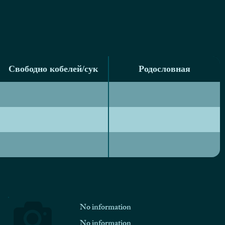
Свободно кобелей/сук
Родословная
Свободно кобелей/сук
Родословная
No information
No information