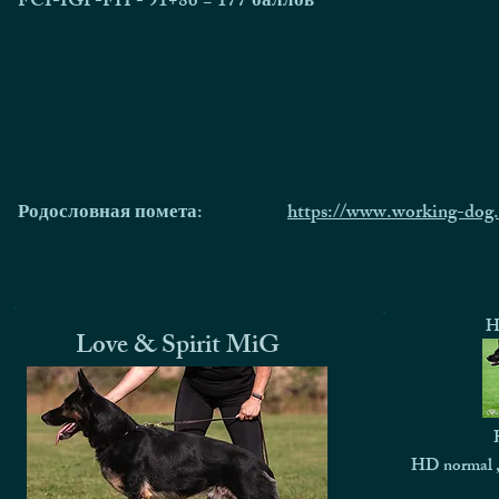
FCI-IGP-FH - 91+86 = 177 баллов
Родословная помета:
https://www.working-dog.
H
Love & Spirit MiG
HD normal ,