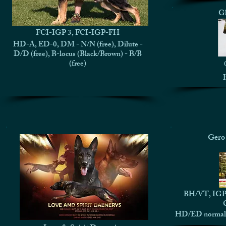
Gl
FCI-IGP 3, FCI-IGP-FH
HD-A, ED-0, DM - N/N (free), Dilute -
D/D (free), B-locus (Black/Brown) - B/B
(free)
Gero 
BH/VT, IG
HD/ED normal 