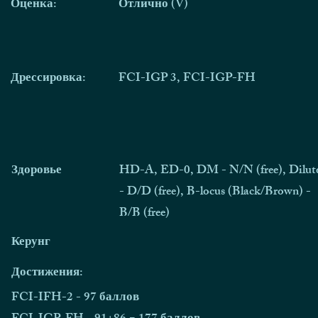
Оценка:
Отлично (V)
Дрессировка:
FCI-IGP 3, FCI-IGP-FH
Здоровье
HD-A, ED-0, DM - N/N (free), Dilut
- D/D (free), B-locus (Black/Brown) -
B/B (free)
Керунг
Достижения:
FCI-IFH-2 - 97 баллов