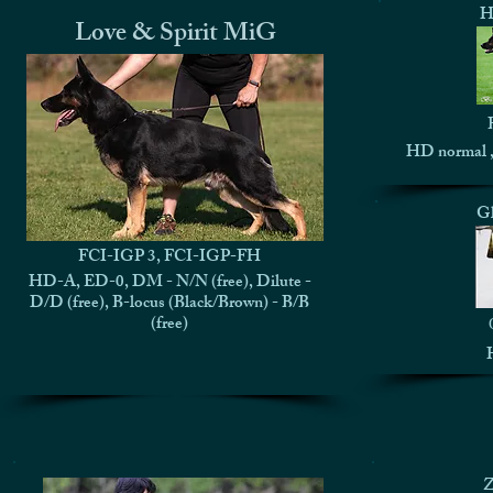
H
Love & Spirit MiG
HD normal ,
Gl
FCI-IGP 3, FCI-IGP-FH
HD-A, ED-0, DM - N/N (free), Dilute -
D/D (free), B-locus (Black/Brown) - B/B
(free)
Z