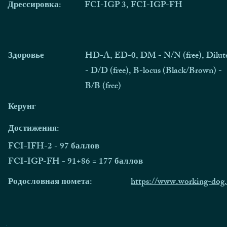
Дрессировка:
FCI-IGP 3, FCI-IGP-FH
Здоровье
HD-A, ED-0, DM - N/N (free), Dilut
- D/D (free), B-locus (Black/Brown) -
B/B (free)
Керунг
Достижения:
FCI-IFH-2 - 97 баллов
FCI-IGP-FH - 91+86 = 177 баллов
Родословная помета:
https://www.working-dog