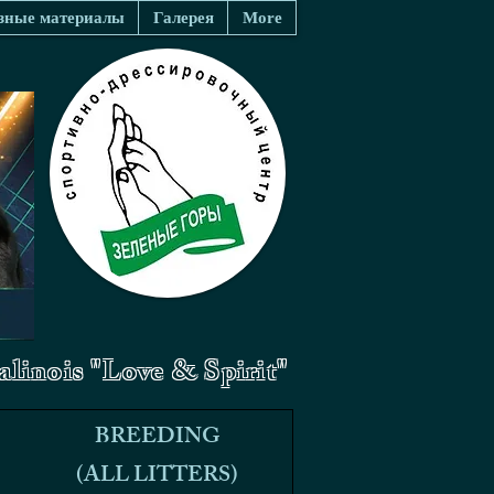
зные материалы
Галерея
More
linois "Love & Spirit"
BREEDING
BREEDING
(ALL LITTERS)
(ALL LITTERS)