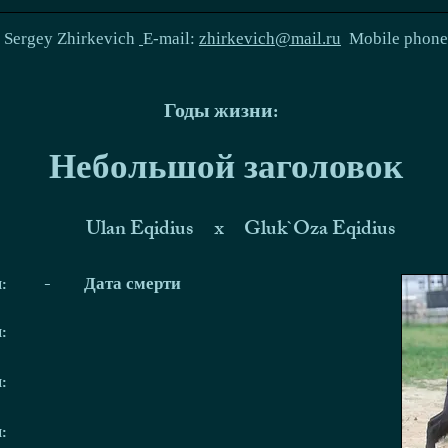
:
Sergey Zhirkevich
E-mail:
zhirkevich@mail.ru
Mobile phon
Годы жизни:
Небольшой заголовок
Ulan Eqidius
x
Gluk`Oza Eqidius
я:
-
Дата смерти
я:
я:
я: