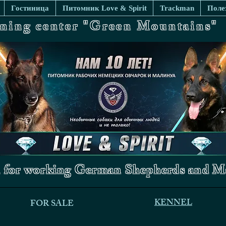
Гостиница
Питомник Love & Spirit
Trackman
Поле
ining center "Green Mountains"
 for working German Shepherds and Ma
KENNEL
FOR SALE