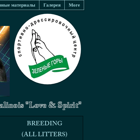
зные материалы
Галерея
More
linois "Love & Spirit"
BREEDING
BREEDING
(ALL LITTERS)
(ALL LITTERS)