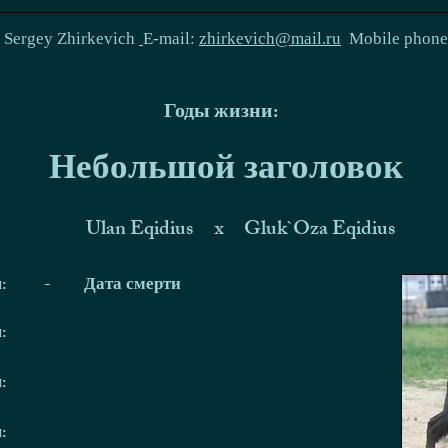
:
Sergey Zhirkevich
E-mail:
zhirkevich@mail.ru
Mobile phon
Годы жизни:
Небольшой заголовок
Ulan Eqidius
x
Gluk`Oza Eqidius
я:
-
Дата смерти
я:
я:
я: