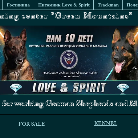
Гостиница
Питомник Love & Spirit
Trackman
Поле
ining center "Green Mountains"
 for working German Shepherds and Ma
KENNEL
FOR SALE