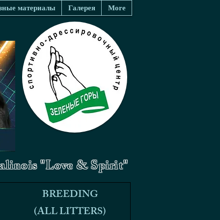
зные материалы
Галерея
More
linois "Love & Spirit"
BREEDING
BREEDING
(ALL LITTERS)
(ALL LITTERS)