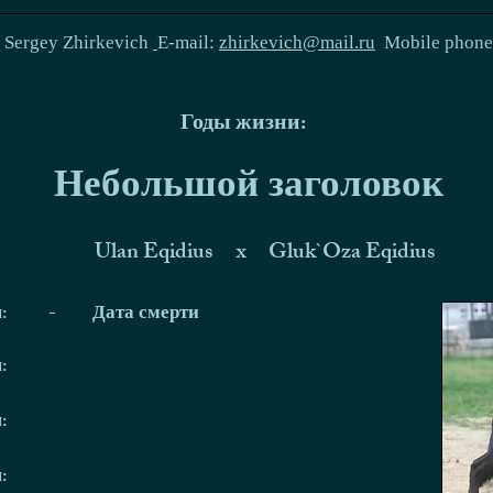
:
Sergey Zhirkevich
E-mail:
zhirkevich@mail.ru
Mobile phon
Годы жизни:
Небольшой заголовок
Ulan Eqidius
x
Gluk`Oza Eqidius
я:
-
Дата смерти
я:
я:
я: