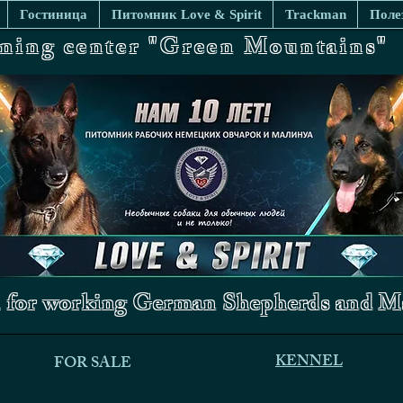
Гостиница
Питомник Love & Spirit
Trackman
Поле
ining center "Green Mountains"
 for working German Shepherds and Ma
KENNEL
FOR SALE