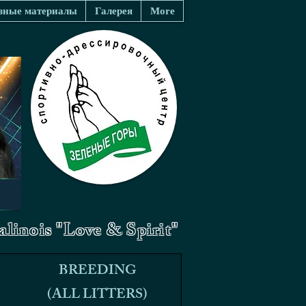
зные материалы
Галерея
More
linois "Love & Spirit"
BREEDING
BREEDING
(ALL LITTERS)
(ALL LITTERS)