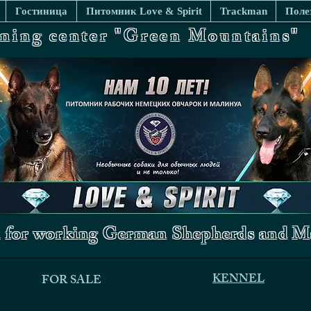
Гостиница
Питомник Love & Spirit
Trackman
Поле
ining center "Green Mountains"
 for working German Shepherds and Ma
KENNEL
FOR SALE