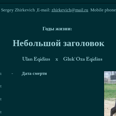
:
Sergey Zhirkevich
E-mail:
zhirkevich@mail.ru
Mobile phon
Годы жизни:
Небольшой заголовок
Ulan Eqidius
x
Gluk`Oza Eqidius
я:
-
Дата смерти
я:
я:
я: