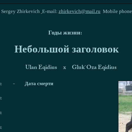
:
Sergey Zhirkevich
E-mail:
zhirkevich@mail.ru
Mobile phon
Годы жизни:
Небольшой заголовок
Ulan Eqidius
x
Gluk`Oza Eqidius
я:
-
Дата смерти
я:
я:
я: