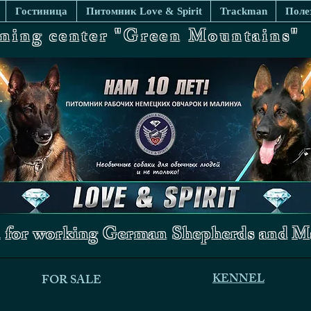
Гостиница
Питомник Love & Spirit
Trackman
Поле
ining center "Green Mountains"
 for working German Shepherds and Ma
KENNEL
FOR SALE