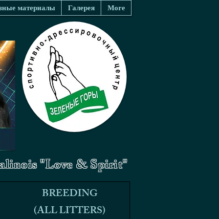
зные материалы
Галерея
More
linois "Love & Spirit"
BREEDING
BREEDING
(ALL LITTERS)
(ALL LITTERS)