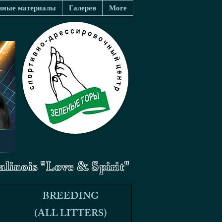
зные материалы
Галерея
More
linois "Love & Spirit"
BREEDING
BREEDING
(ALL LITTERS)
(ALL LITTERS)