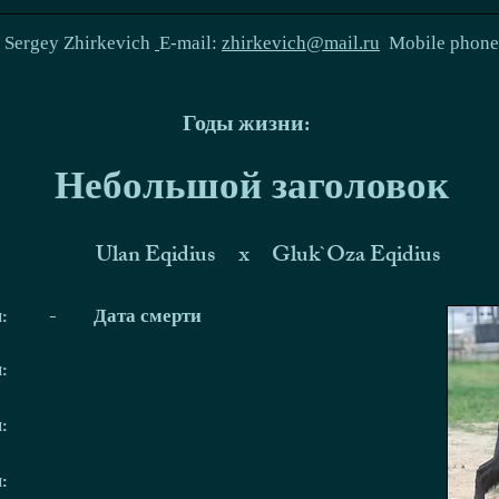
:
Sergey Zhirkevich
E-mail:
zhirkevich@mail.ru
Mobile phon
Годы жизни:
Небольшой заголовок
Ulan Eqidius
x
Gluk`Oza Eqidius
я:
-
Дата смерти
я:
я:
я: