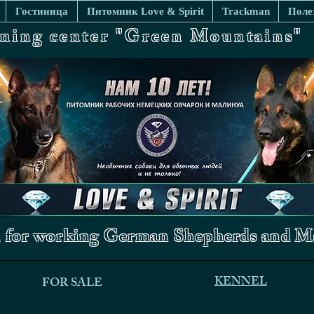
Гостиница
Питомник Love & Spirit
Trackman
Поле
ining center "Green Mountains"
 for working German Shepherds and Ma
KENNEL
FOR SALE