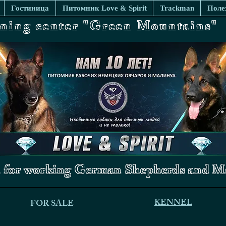
Гостиница
Питомник Love & Spirit
Trackman
Поле
ining center "Green Mountains"
 for working German Shepherds and Ma
KENNEL
FOR SALE