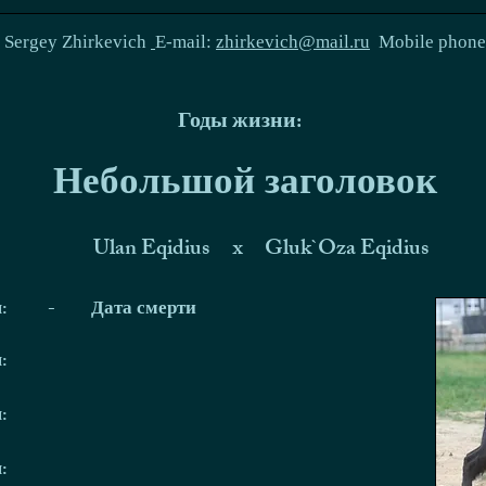
:
Sergey Zhirkevich
E-mail:
zhirkevich@mail.ru
Mobile phon
Годы жизни:
Небольшой заголовок
Ulan Eqidius
x
Gluk`Oza Eqidius
я:
-
Дата смерти
я:
я:
я: