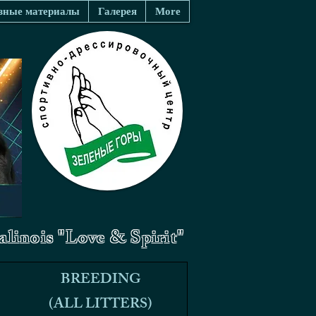
зные материалы
Галерея
More
linois "Love & Spirit"
BREEDING
BREEDING
(ALL LITTERS)
(ALL LITTERS)