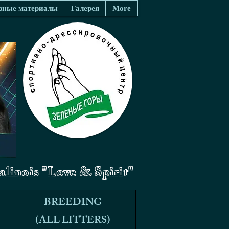
зные материалы
Галерея
More
linois "Love & Spirit"
BREEDING
BREEDING
(ALL LITTERS)
(ALL LITTERS)