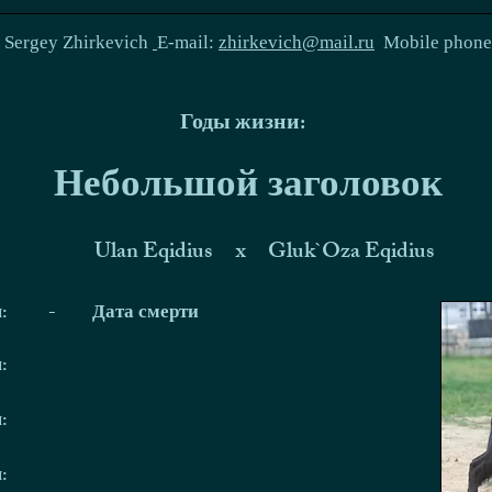
:
Sergey Zhirkevich
E-mail:
zhirkevich@mail.ru
Mobile phon
Годы жизни:
Небольшой заголовок
Ulan Eqidius
x
Gluk`Oza Eqidius
я:
-
Дата смерти
я:
я:
я: