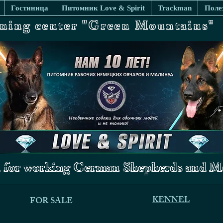
Гостиница
Питомник Love & Spirit
Trackman
Поле
ining center "Green Mountains"
 for working German Shepherds and Ma
KENNEL
FOR SALE