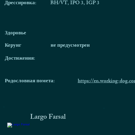
Дрессировка:
BH/VT, IPO 3, IGP 3
Здоровье
Керунг
не предусмотрен
Достижения:
Родословная помета:
https://en.working-dog.
Largo Farsal