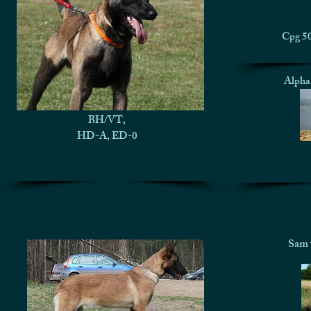
Cpg 50
Alpha 
BH/VT,
HD-A, ED-0
Sam 