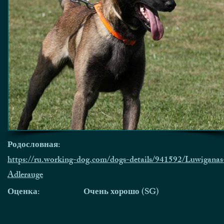
Родословная:
https://ru.working-dog.com/dogs-details/941592/Luwiganas
Adlerauge
Оценка:
Очень хорошо (SG)