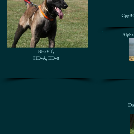
Cpg 50
Alpha 
BH/VT,
HD-A, ED-0
Da