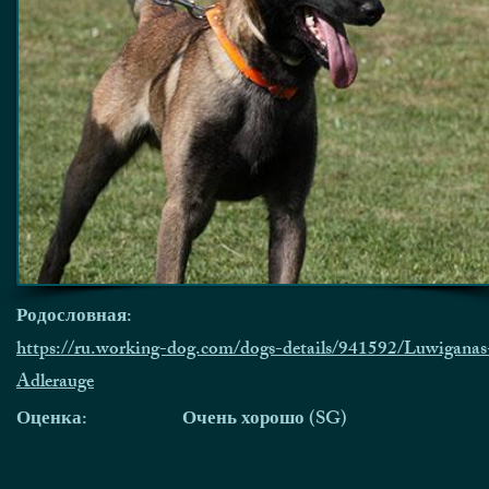
Родословная:
https://ru.working-dog.com/dogs-details/941592/Luwiganas
Adlerauge
Оценка:
Очень хорошо (SG)