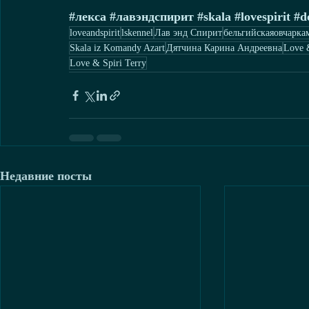
#лекса
#лавэндспирит
#skala
#lovespirit
#d
loveandspirit
lskennel
Лав энд Спирит
бельгийскаяовчарка
Skala iz Komandy Azart
Дятчина Карина Андреевна
Love &
Love & Spiri Terry
Недавние посты