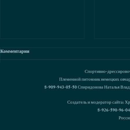
Комментарии
Спортивно-дрессировоч
Ваш комментарий...
Племенной питомник немецких овчаро
8-909-943-05-50 Спиридонова Наталья Влад
В питомнике родился 1000
Кубок Росс
щенок!
Националь
Создатель и модератор сайта: Х
дрессировки
8-926-590-96-04
Росси