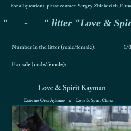
For all questions, please contact:
Sergey Zhirkevich
E-ma
"
-
" litter "Love & Spir
Number in the litter (male/female):
1/
For sale (male/female):
Love & Spirit Kayman
Extreme Orex Aykmar
x
Love & Spirit China