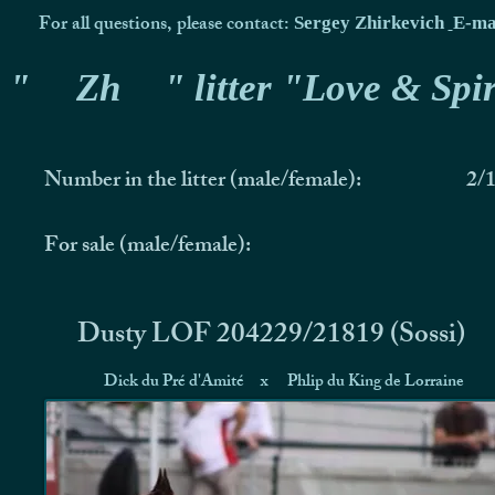
For all questions, please contact:
Sergey Zhirkevich
E-ma
"
Zh
" litter "Love & Spir
Number in the litter (male/female):
2/
For sale (male/female):
Dusty LOF 204229/21819 (Sossi)
Dick du Pré d'Amité
x
Phlip du King de Lorraine