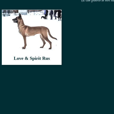
(if the photo is not d
Love & Spirit Rus