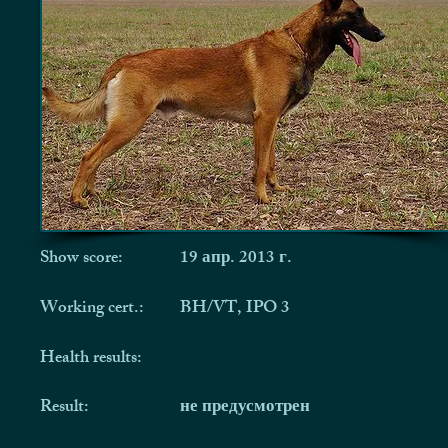
Show score:
19 апр. 2013 г.
Working cert.:
BH/VT, IPO 3
Health results:
Result:
не предусмотрен