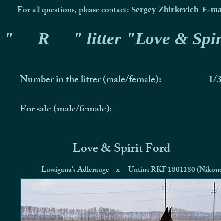
For all questions, please contact:
Sergey Zhirkevich
E-ma
"
R
" litter "Love & Spir
Number in the litter (male/female):
1/
For sale (male/female):
Love & Spirit Ford
Luwigana's Adlerauge
x
Untina RKF 1801180 (Nikon