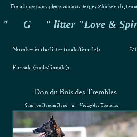
For all questions, please contact:
Sergey Zhirkevich
E-ma
"
G
" litter "Love & Spir
Number in the litter (male/female):
5/
For sale (male/female):
Don du Bois des Trembles
Sam von Bonum Bono
x
Violay des Teutones