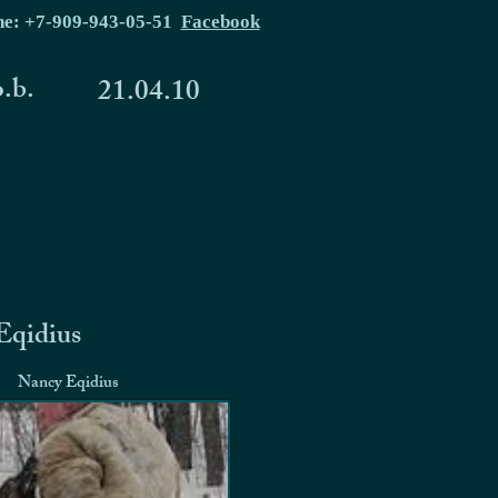
ne: +7-909-943-05-51
Facebook
o.b.
21.04.10
Eqidius
Nancy Eqidius