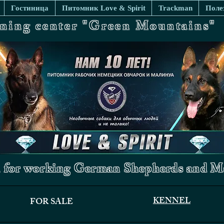
Гостиница
Питомник Love & Spirit
Trackman
Поле
ining center "Green Mountains"
 for working German Shepherds and Ma
KENNEL
FOR SALE