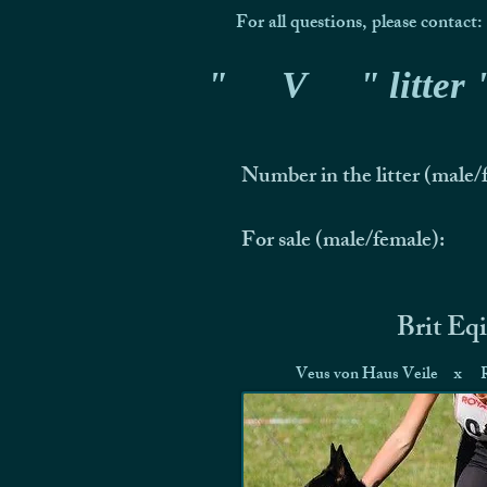
For all questions, please contact:
"
V
" litter
Number in the litter (male/
For sale (male/female):
Brit Eq
Veus von Haus Veile
x