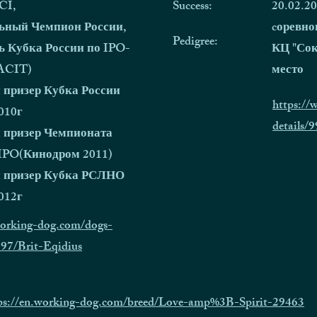
CI,
Success:
20.02.2
ьный Чемпион России,
cоревно
Pedigree:
ь Кубка России по IPO-
КЦ "Сок
CACIT)
место
 призер Кубка России
https:/
010г
details/
 призер Чемпионата
 IPO(Кинодром 2011)
 призер Кубка РСЛНО
012г
working-dog.com/dogs-
897/Brit-Eqidius
ps://en.working-dog.com/breed/Love-amp%3B-Spirit-29463