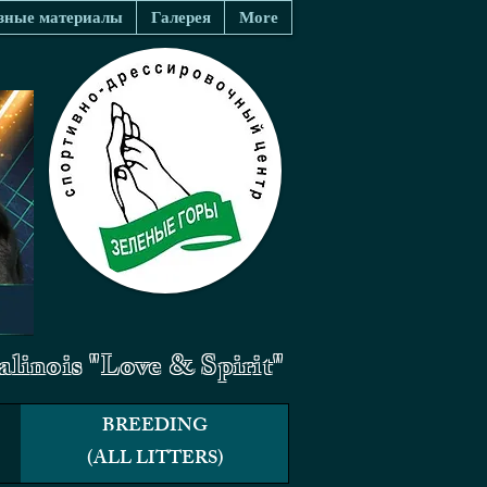
зные материалы
Галерея
More
linois "Love & Spirit"
BREEDING
(ALL LITTERS)