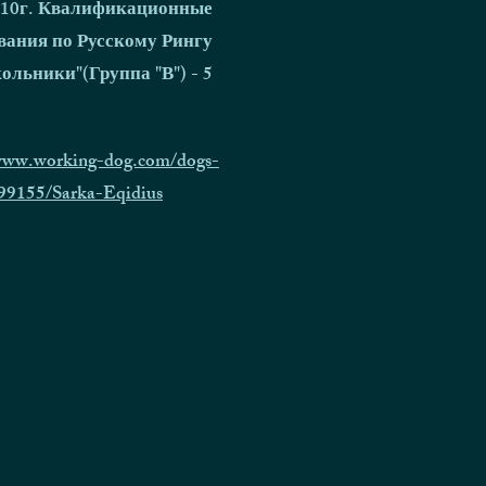
010г. Квалификационные
вания по Русскому Рингу
ольники"(Группа "В") - 5
/www.working-dog.com/dogs-
999155/Sarka-Eqidius