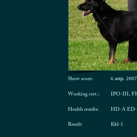
Show score:
6 апр. 2007
Working cert.:
IPO-III, F
Health results:
HD-A ED-
Result:
Kkl-1