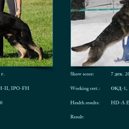
 г.
Show score:
7 дек. 2
H-II, IPO-FH
Working cert.:
ОКД-1, 
0
Health results:
HD-A 
Result: