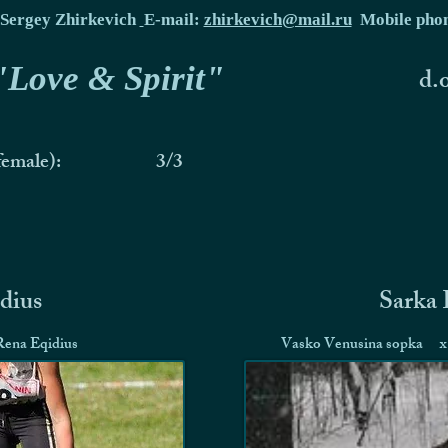
Sergey Zhirkevich
E-mail:
zhirkevich@mail.ru
Mobile pho
 "Love & Spirit"
d.
female):
3/3
idius
Sarka 
Rena Eqidius
Vasko Venusina sopka
x