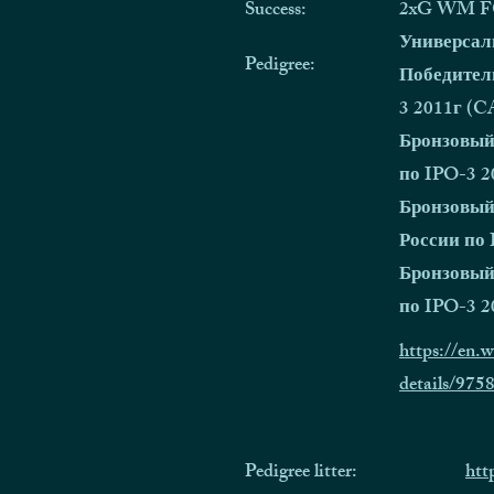
Success:
2xG WM F
Универсал
Pedigree:
Победител
3 2011г (
Бронзовый
по IPO-3 2
Бронзовый
России по
Бронзовый
по IPO-3 2
https://en.
details/975
Pedigree litter:
htt