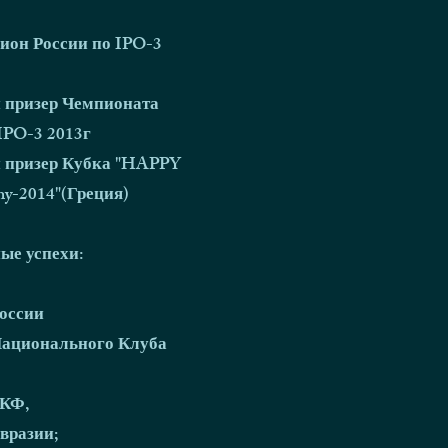
ион России по IPO-3
 призер Чемпионата
IPO-3 2013г
 призер Кубка "HAPPY
y-2014"(Греция)
ые успехи:
оссии
ационального Клуба
РКФ,
вразии;