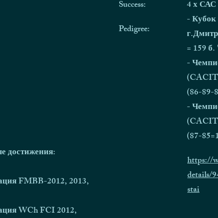
Success:
4 х САС
- Кубок
Pedigree:
г.Дмитро
= 159 б.
- Чемпи
(CACIT)
(86-89-8
- Чемпи
(CACIT)
(87-85=1
е достижения:​
https:/
details/
ция FMBB-2012, 2013,
stai
ция WCh FCI 2012,