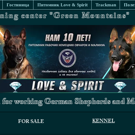
Гостиница
Питомник Love & Spirit
Trackman
Поле
ining center "Green Mountains"
 for working German Shepherds and Ma
KENNEL
FOR SALE