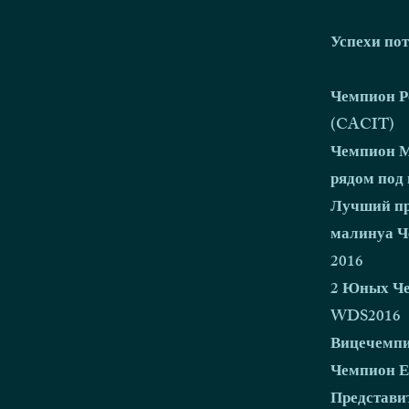
Успехи пот
Чемпион Р
(CACIT)
Чемпион М
рядом под
Лучший пр
малинуа 
2016
2 Юных Че
WDS2016
Вицечемпи
Чемпион Е
Представи