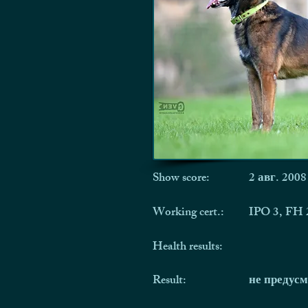
Show score:
2 авг. 2008
Working cert.:
IPO 3, FH 
Health results:
Result:
не предус