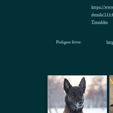
https://ww
details/11
Trembles
Pedigree litter:
htt