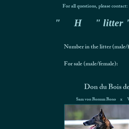
For all questions, please contact:
"
H
" litter
Number in the litter (male/
For sale (male/female):
Don du Bois d
Sam von Bonum Bono
x