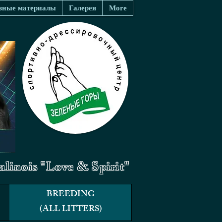
зные материалы
Галерея
More
linois "Love & Spirit"
BREEDING
(ALL LITTERS)