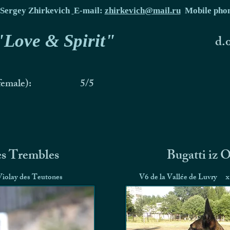
Sergey Zhirkevich
E-mail:
zhirkevich@mail.ru
Mobile pho
 "Love & Spirit"
d.
female):
5/5
es Trembles
Bugatti iz 
Violay des Teutones
V6 de la Vallée de Luvry
x