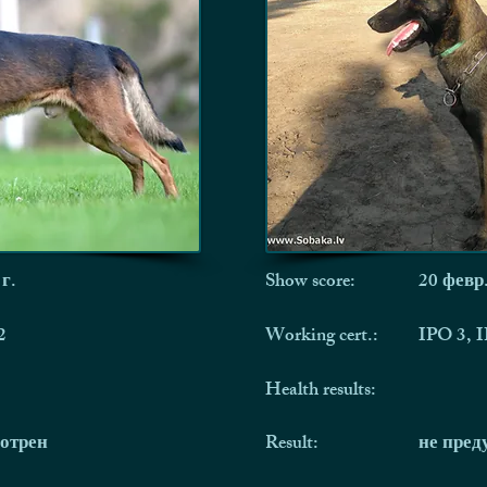
 г.
Show score:
20 февр.
2
Working cert.:
IPO 3, 
Health results:
мотрен
Result:
не пред