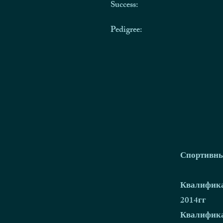
Success:
Pedigree:
Спортивны
Квалифика
2014гг
Квалифика