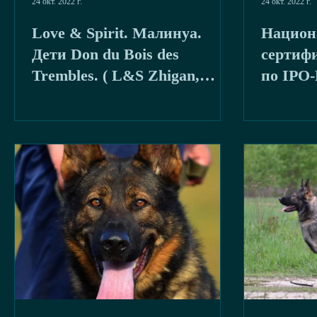
24 окт. 2022 г.
24 окт. 2022 г.
Love & Spirit. Малинуа.
Национ
Дети Don du Bois des
сертиф
Trembles. ( L&S Zhigan,
по IPO
Portos и Skala)