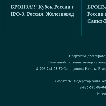
БРОНЗА!!! Кубок России по
БРОНЗА
буря
2020
IPO-3. Россия, Железноводск
России 
Санкт-
Спортивно-дрессировоч
Племенной питомник немецких овчаро
8-909-943-05-50 Спиридонова Наталья Влад
Создатель и модератор сайта: Х
8-926-590-96-04
Росси