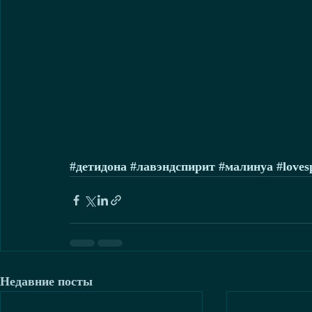
#детидона
#лавэндспирит
#малинуа
#loves
Недавние посты