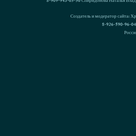
8-909-943-05-50 Спиридонова Наталья Влад
В питомнике родился 1000
Кубок Росс
щенок!
Националь
Создатель и модератор сайта: Х
дрессировки
8-926-590-96-04
Росси