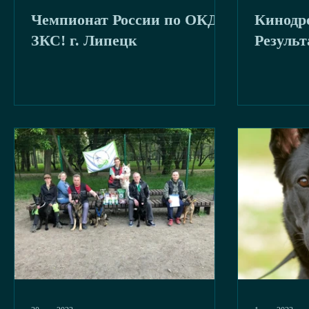
Чемпионат России по ОКД-
Кинодро
буря
2020
ЗКС! г. Липецк
Резуль