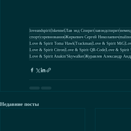
loveandspirit
lskennel
Лав энд Спирит
лавэндспирит
немец
спорт
соревнования
Жиркевич Сергей Николаевич
malino
Love & Spirit Toma`Hawk
Trackman
Love & Spirit MiG
Lov
Love & Spirit Citron
Love & Spirit QR-Code
Love & Spirit
Love & Spirit Anakin'Skywalker
Журавлев Александр Анд
Недавние посты