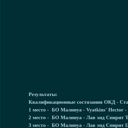
Результаты:
Квалификационные состязания ОКД - Ст
1 место -  БО Малинуа - Vyatkins' Hector -
2 место -  БО Малинуа - Лав энд Спирит Т
3 место -  БО Малинуа - Лав энд Спирит Ц