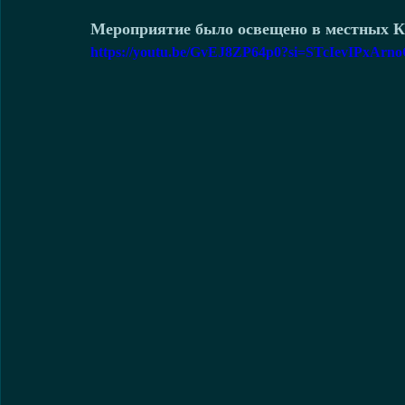
Мероприятие было освещено в местных К
https://youtu.be/GvEJ8ZP64p0?si=STcIevIPxArn