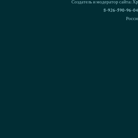
щенок!
Националь
Создатель и модератор сайта: Х
дрессировки
8-926-590-96-04
Росси