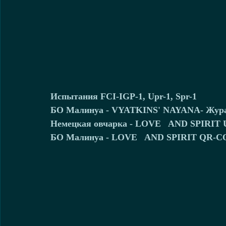
Испытания FCI-IGP-1, Upr-1, Spr-1
БО Малинуа - VYATKINS' NAYANA- Журавл
Немецкая овчарка - LOVE   AND SPIRIT U
БО Малинуа - LOVE   AND SPIRIT QR-COD