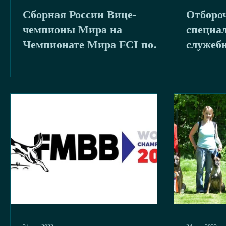
Сборная России Вице-
Отборо
буря
2020
чемпионы Мира на
специал
Чемпионате Мира FCI по
служеб
IGP-3 в Австрии! 11-
МВД по
15.09.2019
област