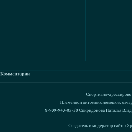
Комментарии
Спортивно-дрессировоч
Ваш комментарий...
Племенной питомник немецких овчаро
8-909-943-05-50 Спиридонова Наталья Влад
Кинодром - 2023. Карелия.
Поздравляе
Результаты
Давыдова с
Создатель и модератор сайта: Х
званий!