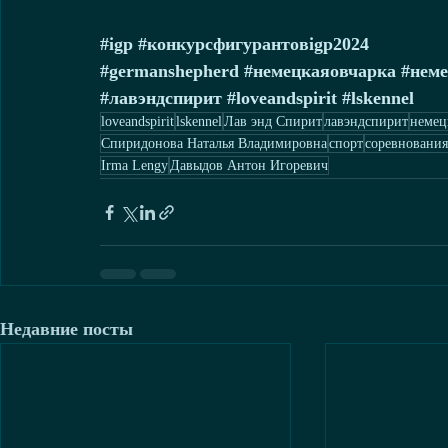
#igp
#конкурсфигурантовigp2024
#germanshepherd
#немецкаяовчарка
#нем
#лавэндспирит
#loveandspirit
#lskennel
loveandspirit
lskennel
Лав энд Спирит
лавэндспирит
немец
Спиридонова Наталья Владимировна
спорт
соревнования
Irma Lengy
Давыдов Антон Игоревич
Недавние посты