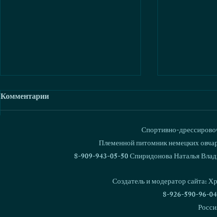
Комментарии
Спортивно-дрессировоч
Ваш комментарий...
Племенной питомник немецких овчаро
8-909-943-05-50 Спиридонова Наталья Влад
В питомнике родился 1000
Кубок Росс
щенок!
Националь
Создатель и модератор сайта: Х
дрессировки
8-926-590-96-04
Росси