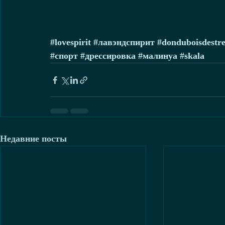
#lovespirit
#лавэндспирит
#donduboisdestr
#спорт
#дрессировка
#малинуа
#skala
Недавние посты