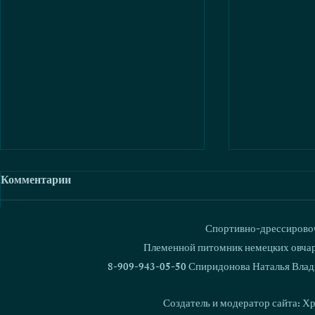
Комментарии
Спортивно-дрессировоч
Ваш комментарий...
Племенной питомник немецких овчаро
8-909-943-05-50 Спиридонова Наталья Влад
Людмила Булатова с Love &
Отборочные
Spirit Djetta снова первые!
специалист
Создатель и модератор сайта: Х