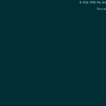
служебными
8-926-590-96-04
МВД по Ниж
Росси
област