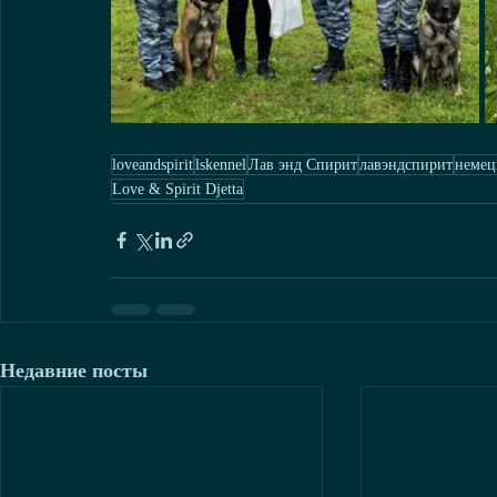
loveandspirit
lskennel
Лав энд Спирит
лавэндспирит
немец
Love & Spirit Djetta
Недавние посты