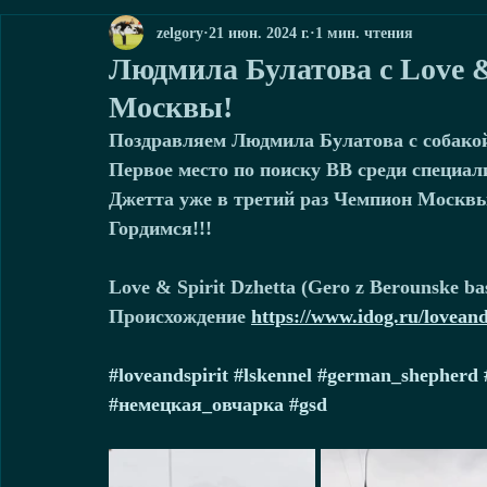
zelgory
21 июн. 2024 г.
1 мин. чтения
Людмила Булатова с Love &
Москвы!
Поздравляем Людмила Булатова с собакой 
Первое место по поиску ВВ среди специа
Джетта уже в третий раз Чемпион Москвы
Гордимся!!!
Love & Spirit Dzhetta (Gero z Berounske bas
Происхождение 
https://www.idog.ru/loveand
#loveandspirit
#lskennel
#german_shepherd
#немецкая_овчарка
#gsd