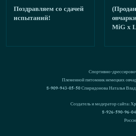
Поздравляем со сдачей
(Прода
буря
2020
испытаний!
овчарки
MiG x L
the Bee
Спортивно-дрессировоч
Племенной питомник немецких овчаро
8-909-943-05-50 Спиридонова Наталья Влад
Создатель и модератор сайта: Х
8-926-590-96-04
Росси