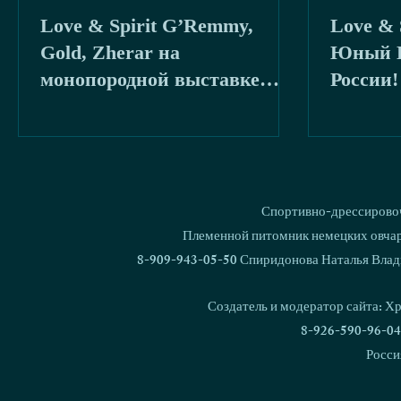
Love & Spirit G’Remmy,
Love & 
буря
2020
Gold, Zherar на
Юный Г
монопородной выставке
России!
КЧК в кк
Спортивно-дрессировоч
Племенной питомник немецких овчаро
8-909-943-05-50 Спиридонова Наталья Влад
Создатель и модератор сайта: Х
8-926-590-96-04
Росси