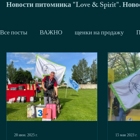
Новости питомника "Love & Spirit". Нов
Все посты
ВАЖНО
щенки на продажу
П
Trackman
Немецкие овчарки
Малинуа
Don du Bois des Trembles и его дети
Zhigan 
2014
2013
Тренинги и семинары
Др
будни
джек-рассел терьер
Сергей Жир
28 июн. 2025 г.
15 мая 2023 г.