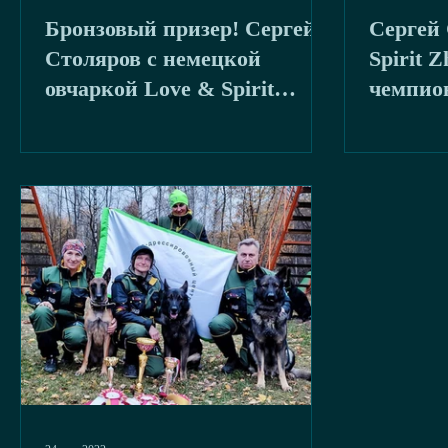
Бронзовый призер! Сергей
Сергей 
буря
2020
Столяров с немецкой
Spirit Zha
овчаркой Love & Spirit
чемпио
Zhandarm