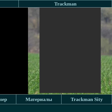
СДЦ Зеленые Горы
Trackman
нер
Материалы
Trackman Sity