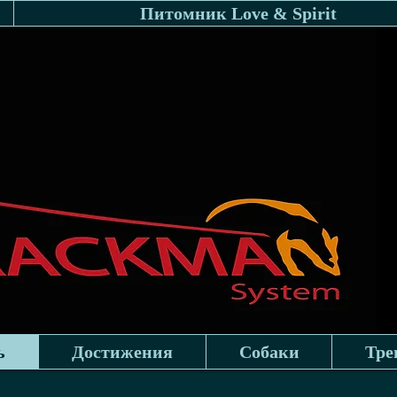
Питомник Love & Spirit
Trackman
ь
Достижения
Собаки
Тре