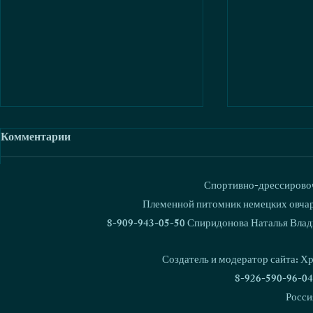
Комментарии
Спортивно-дрессировоч
Ваш комментарий...
Племенной питомник немецких овчаро
8-909-943-05-50 Спиридонова Наталья Влад
Родились щенки малинуа!
Состоялась
Zloy Killer Ruizhaia Bestia x
Love & Spir
Создатель и модератор сайта: Х
Love & Spirit Grimm
& Spirit Ch
8-926-590-96-04
Росси