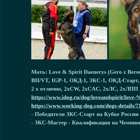
Мать: Love & Spirit Daenerys (Gero z Berou
BH/VT, IGP-1, ОКД-1, ЗКС-1, ОКД-Старт
2 x отлично, 2xCW, 2xCAC, 2xЛС, 2xЛПП
https://www.idog.ru/dog/loveandspirit/love-%
https://www.working-dog.com/dogs-details/7
- Победители ЗКС-Старт на Кубке России
- ЗКС-Мастер - Квалификация на Чемпио