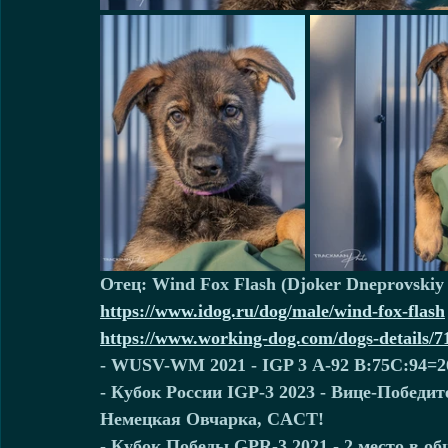
Отец: Wind Fox Flash (Djoker Dneprovskiy
https://www.idog.ru/dog/male/wind-fox-flash
https://www.working-dog.com/dogs-details/
- WUSV-WM 2021 - IGP 3 А-92 B:75C:94=2
- Кубок России IGP-3 2023 - Вице-Победи
Немецкая Овчарка, CACT!
- Кубок Победы GPR-3 2021 - 2 место в о