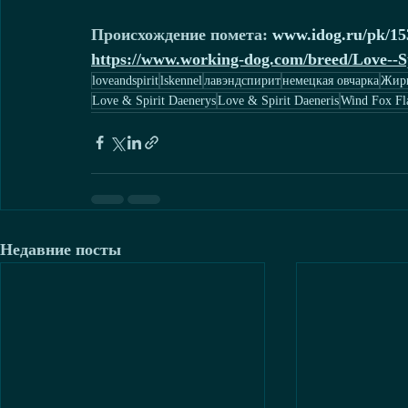
Происхождение помета: 
www.idog.ru/pk/15
https://www.working-dog.com/breed/Love--S
loveandspirit
lskennel
лавэндспирит
немецкая овчарка
Жирк
Love & Spirit Daenerys
Love & Spirit Daeneris
Wind Fox Fl
Недавние посты