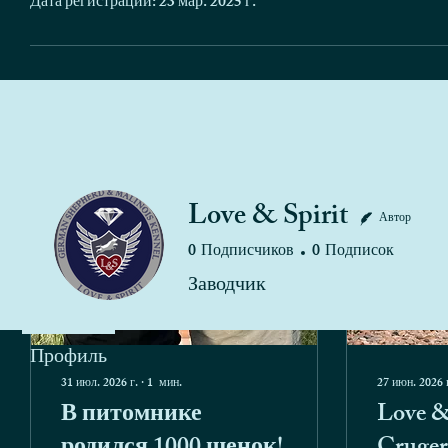
Дата регистрации: 23 мар. 2025 г.
Посты
Love & Spirit
Автор
0
Подписчиков
0
Подписок
Заводчик
Профиль
31 июл. 2026 г.
∙
1
мин.
27 июн. 2026 
В питомнике
Love &