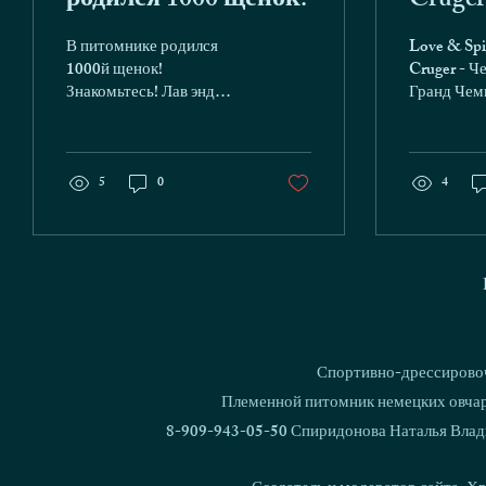
родился 1000 щенок!
Cruge
НКП и
В питомнике родился
Love & Spi
Чемпи
1000й щенок!
Cruger - 
Знакомьтесь! Лав энд
Гранд Чем
Спирит Леший - LLS
1000! Love & Spirit
Kosmos x Love & Spirit
Shuriken
5
0
4
Спортивно-дрессировоч
Племенной питомник немецких овчаро
8-909-943-05-50 Спиридонова Наталья Влад