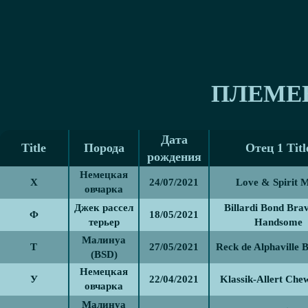
ПЛЕМЕ
Дата
Title
Порода
Отец 1 Titl
рождения
Немецкая
Х
24/07/2021
Love & Spirit 
овчарка
(GSD)
Джек рассел
Billardi Bond Bra
Ф
18/05/2021
терьер
Handsome
Малинуа
Т
27/05/2021
Reck de Alphaville 
(BSD)
Немецкая
У
22/04/2021
Klassik-Allert Che
овчарка
(GSD)
Малинуа